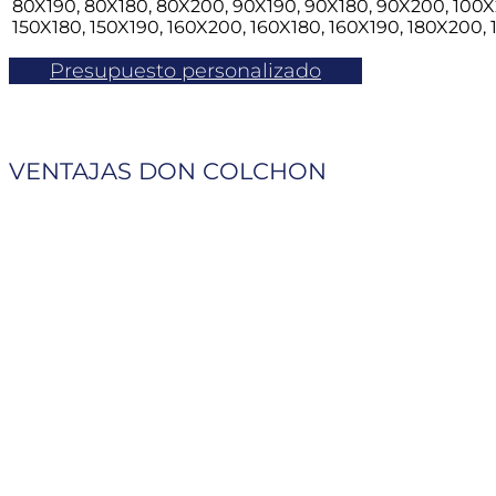
80X190, 80X180, 80X200, 90X190, 90X180, 90X200, 100X2
150X180, 150X190, 160X200, 160X180, 160X190, 180X200,
Presupuesto personalizado
VENTAJAS DON COLCHON