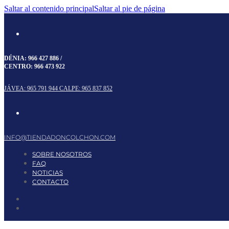
Saltar al contenido principal
Saltar al pie de página
DÉNIA:
966 427 886
/
CENTRO:
966 473 922
JÁVEA: 965 791 944
CALPE: 965 837 852
INFO@TIENDADONCOLCHON.COM
SOBRE NOSOTROS
FAQ
NOTICIAS
CONTACTO