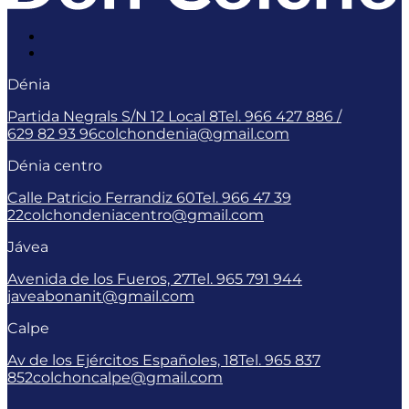
Dénia
Partida Negrals S/N 12 Local 8
Tel. 966 427 886 /
629 82 93 96
colchondenia@gmail.com
Dénia centro
Calle Patricio Ferrandiz 60
Tel. 966 47 39
22
colchondeniacentro@gmail.com
Jávea
Avenida de los Fueros, 27
Tel. 965 791 944
javeabonanit@gmail.com
Calpe
Av de los Ejércitos Españoles, 18
Tel. 965 837
852
colchoncalpe@gmail.com