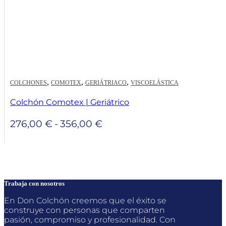
,
,
,
COLCHONES
COMOTEX
GERIÁTRIACO
VISCOELÁSTICA
Colchón Comotex | Geriátrico
Rango
276,00
€
-
356,00
€
de
precios:
desde
276,00 €
hasta
Trabaja con nosotros
356,00 €
En Don Colchón creemos que el éxito se
construye con personas que comparten
pasión, compromiso y profesionalidad. Con