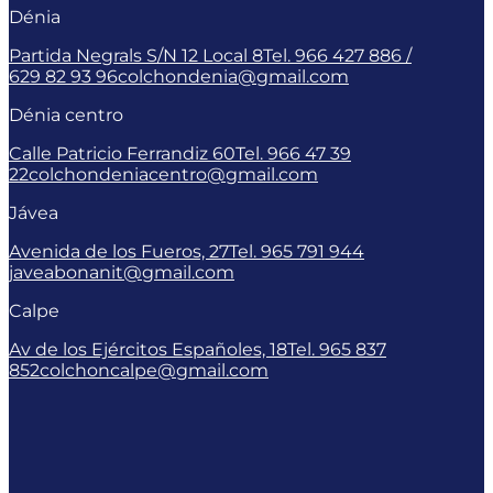
Dénia
Partida Negrals S/N 12 Local 8
Tel. 966 427 886 /
629 82 93 96
colchondenia@gmail.com
Dénia centro
Calle Patricio Ferrandiz 60
Tel. 966 47 39
22
colchondeniacentro@gmail.com
Jávea
Avenida de los Fueros, 27
Tel. 965 791 944
javeabonanit@gmail.com
Calpe
Av de los Ejércitos Españoles, 18
Tel. 965 837
852
colchoncalpe@gmail.com