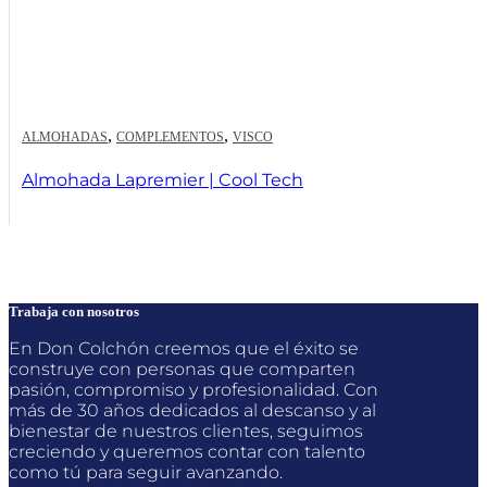
,
,
ALMOHADAS
COMPLEMENTOS
VISCO
Almohada Lapremier | Cool Tech
Trabaja con nosotros
En Don Colchón creemos que el éxito se
construye con personas que comparten
pasión, compromiso y profesionalidad. Con
más de 30 años dedicados al descanso y al
bienestar de nuestros clientes, seguimos
creciendo y queremos contar con talento
como tú para seguir avanzando.