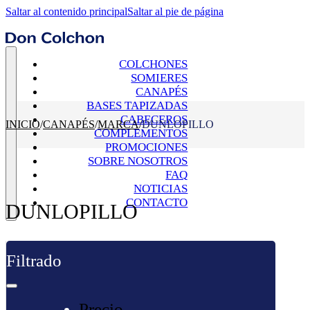
Saltar al contenido principal
Saltar al pie de página
COLCHONES
SOMIERES
CANAPÉS
BASES TAPIZADAS
CABECEROS
INICIO
/
CANAPÉS
/
MARCA
/
DUNLOPILLO
COMPLEMENTOS
PROMOCIONES
SOBRE NOSOTROS
FAQ
NOTICIAS
CONTACTO
DUNLOPILLO
Filtrado
Precio