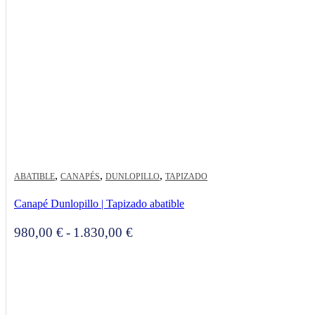
,
,
,
ABATIBLE
CANAPÉS
DUNLOPILLO
TAPIZADO
Canapé Dunlopillo | Tapizado abatible
Rango
980,00
€
-
1.830,00
€
de
precios:
desde
980,00 €
hasta