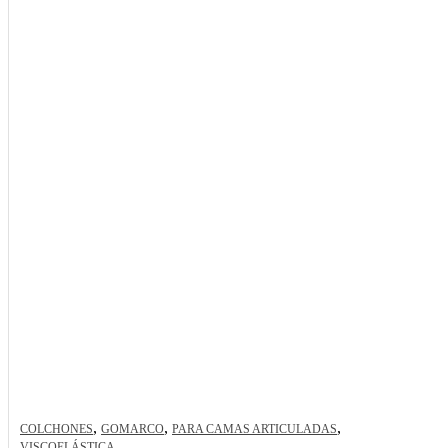
,
,
,
COLCHONES
GOMARCO
PARA CAMAS ARTICULADAS
VISCOELÁSTICA