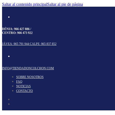
Saltar al contenido principal
Saltar al pie de página
DÉNIA:
966 427 886
/
CENTRO:
966 473 922
JÁVEA: 965 791 944
CALPE: 965 837 852
INFO@TIENDADONCOLCHON.COM
SOBRE NOSOTROS
FAQ
NOTICIAS
CONTACTO