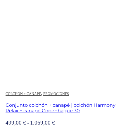
,
COLCHÓN + CANAPÉ
PROMOCIONES
Conjunto colchón + canapé | colchón Harmony
Relax + canapé Copenhague 30
Rango
499,00
€
-
1.069,00
€
de