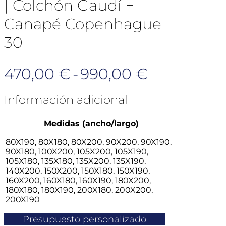
| Colchón Gaudí +
Canapé Copenhague
30
Rango
470,00
€
-
990,00
€
de
Información adicional
precios:
Medidas (ancho/largo)
desde
80X190, 80X180, 80X200, 90X200, 90X190,
470,00 €
90X180, 100X200, 105X200, 105X190,
105X180, 135X180, 135X200, 135X190,
hasta
140X200, 150X200, 150X180, 150X190,
160X200, 160X180, 160X190, 180X200,
990,00 €
180X180, 180X190, 200X180, 200X200,
200X190
Presupuesto personalizado