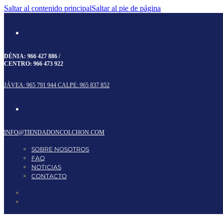
Saltar al contenido principal
Saltar al pie de página
DÉNIA:
966 427 886
/
CENTRO:
966 473 922
JÁVEA: 965 791 944
CALPE: 965 837 852
INFO@TIENDADONCOLCHON.COM
SOBRE NOSOTROS
FAQ
NOTICIAS
CONTACTO