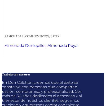
,
,
ALMOHADAS
COMPLEMENTOS
LATEX
Almohada Dunlopillo | Almohada Royal
Trabaja con nosotros
En Don Colchón creemos que el éxito se
construye con personas que comparten
pasión, compromiso y profesionalidad. Con
más de 30 años dedicados al descanso y al
bienestar de nuestros clientes, seguimos
creciendo y queremos contar con talento