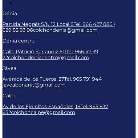
Dénia
Partida Negrals S/N 12 Local 8
Tel. 966 427 886 /
629 82 93 96
colchondenia@gmail.com
Dénia centro
Calle Patricio Ferrandiz 60
Tel. 966 47 39
22
colchondeniacentro@gmail.com
Jávea
Avenida de los Fueros, 27
Tel. 965 791 944
javeabonanit@gmail.com
Calpe
Av de los Ejércitos Españoles, 18
Tel. 965 837
852
colchoncalpe@gmail.com