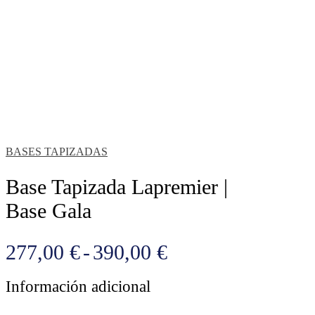
BASES TAPIZADAS
Base Tapizada Lapremier |
Base Gala
Rango
277,00
€
-
390,00
€
de
Información adicional
precios: