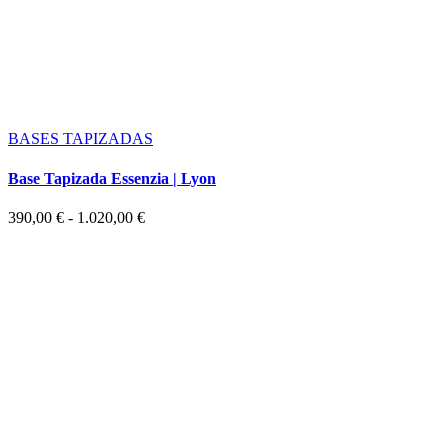
BASES TAPIZADAS
Base Tapizada Essenzia | Lyon
Rango
390,00
€
-
1.020,00
€
de
precios:
desde
390,00 €
hasta
1.020,00 €