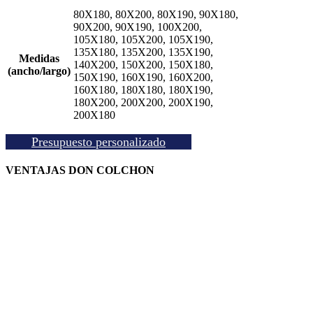
desde
80X180, 80X200, 80X190, 90X180,
277,00 €
90X200, 90X190, 100X200,
105X180, 105X200, 105X190,
hasta
135X180, 135X200, 135X190,
Medidas
140X200, 150X200, 150X180,
(ancho/largo)
390,00 €
150X190, 160X190, 160X200,
160X180, 180X180, 180X190,
180X200, 200X200, 200X190,
200X180
Presupuesto personalizado
VENTAJAS DON COLCHON