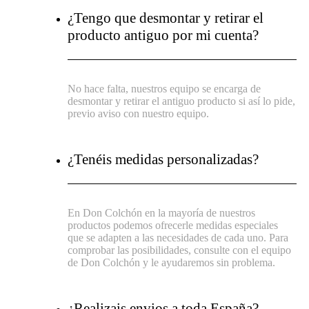
¿Tengo que desmontar y retirar el
producto antiguo por mi cuenta?
No hace falta, nuestros equipo se encarga de
desmontar y retirar el antiguo producto si así lo pide,
previo aviso con nuestro equipo.
¿Tenéis medidas personalizadas?
En Don Colchón en la mayoría de nuestros
productos podemos ofrecerle medidas especiales
que se adapten a las necesidades de cada uno. Para
comprobar las posibilidades, consulte con el equipo
de Don Colchón y le ayudaremos sin problema.
¿Realizais envios a toda España?