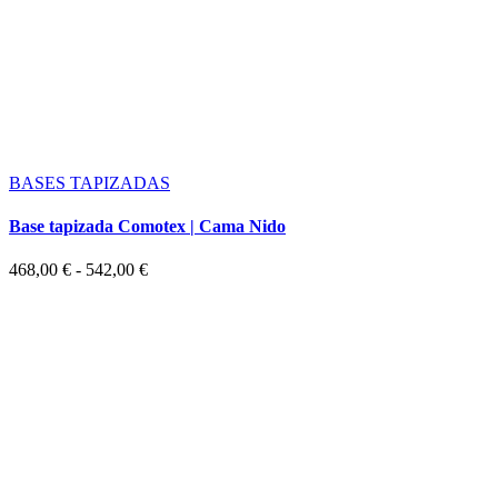
BASES TAPIZADAS
Base tapizada Comotex | Cama Nido
Rango
468,00
€
-
542,00
€
de
precios:
desde
468,00 €
hasta
542,00 €