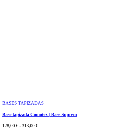
BASES TAPIZADAS
Base tapizada Comotex | Base Suprem
Rango
128,00
€
-
313,00
€