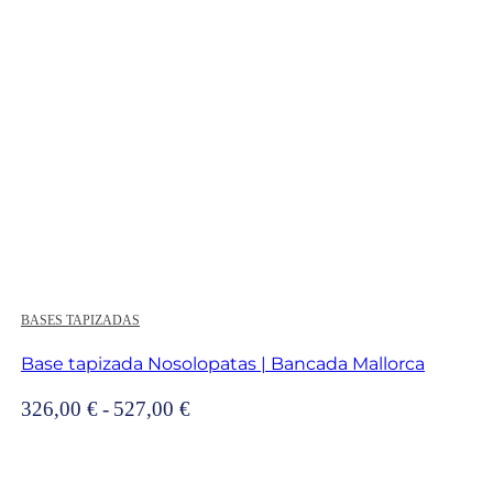
BASES TAPIZADAS
Base tapizada Nosolopatas | Bancada Mallorca
Rango
326,00
€
-
527,00
€
de
precios:
desde