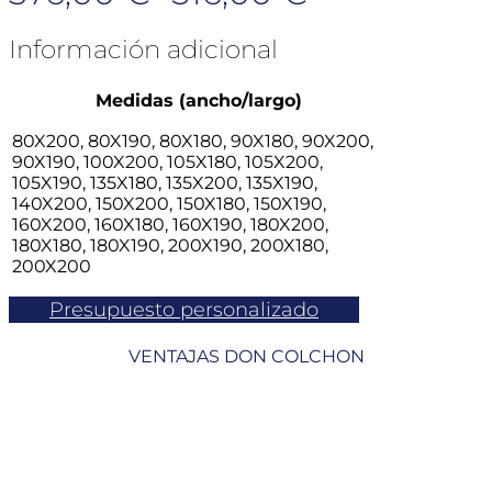
de
Información adicional
precios:
Medidas (ancho/largo)
desde
80X200, 80X190, 80X180, 90X180, 90X200,
376,00 €
90X190, 100X200, 105X180, 105X200,
105X190, 135X180, 135X200, 135X190,
hasta
140X200, 150X200, 150X180, 150X190,
160X200, 160X180, 160X190, 180X200,
516,00 €
180X180, 180X190, 200X190, 200X180,
200X200
Presupuesto personalizado
VENTAJAS DON COLCHON