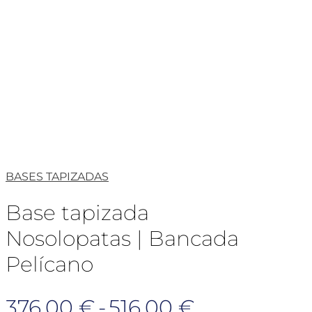
BASES TAPIZADAS
Base tapizada
Nosolopatas | Bancada
Pelícano
Rango
376,00
€
-
516,00
€