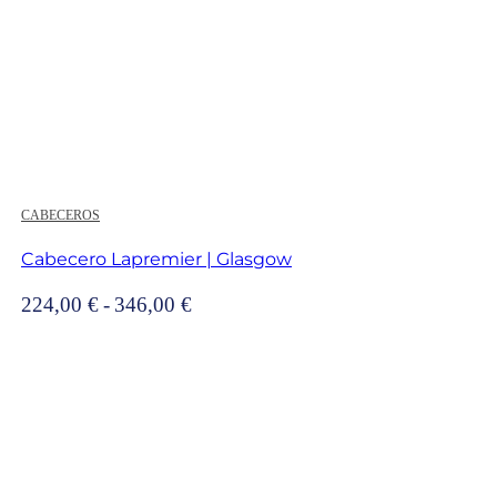
CABECEROS
Cabecero Lapremier | Glasgow
Rango
224,00
€
-
346,00
€
de
precios:
desde
224,00 €
hasta
346,00 €