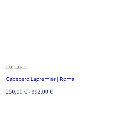
CABECEROS
Cabecero Lapremier | Roma
Rango
250,00
€
-
392,00
€
de
precios:
desde
250,00 €
hasta
392,00 €