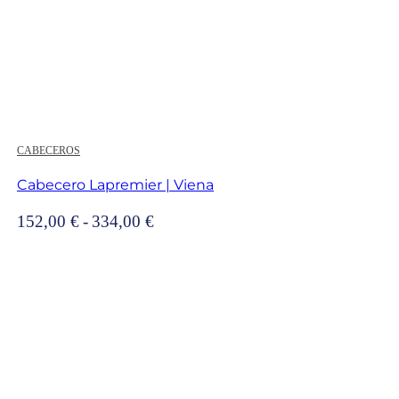
CABECEROS
Cabecero Lapremier | Viena
Rango
152,00
€
-
334,00
€
de
precios:
desde
152,00 €
hasta
334,00 €