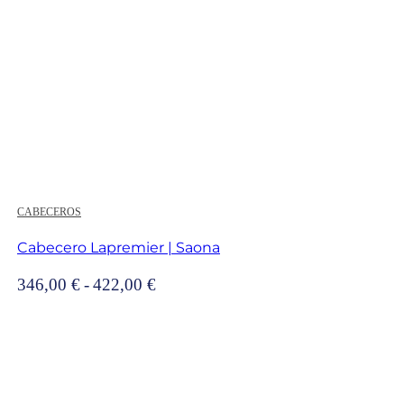
CABECEROS
Cabecero Lapremier | Saona
Rango
346,00
€
-
422,00
€
de
precios:
desde
346,00 €
hasta
422,00 €