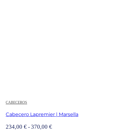
desde
224,00 €
hasta
346,00 €
CABECEROS
Cabecero Lapremier | Marsella
Rango
234,00
€
-
370,00
€
de