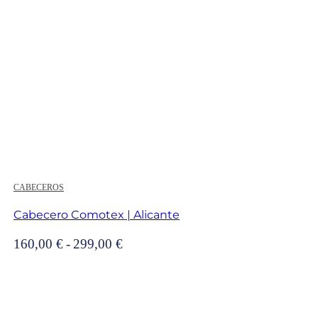
CABECEROS
Cabecero Comotex | Alicante
Rango
160,00
€
-
299,00
€
de
precios:
desde
160,00 €