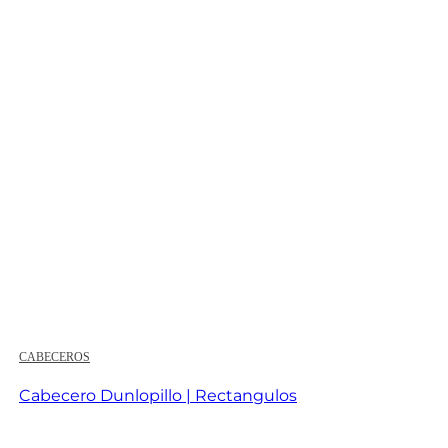
precios:
desde
234,00 €
hasta
370,00 €
CABECEROS
Cabecero Dunlopillo | Rectangulos