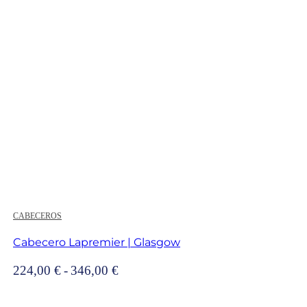
258,00 €
hasta
350,00 €
CABECEROS
Cabecero Lapremier | Glasgow
Rango
224,00
€
-
346,00
€
de
precios: