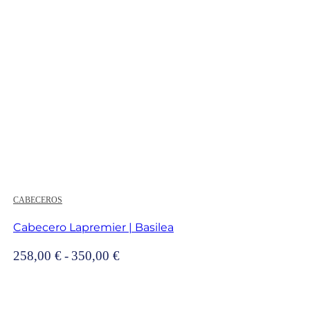
hasta
299,00 €
CABECEROS
Cabecero Lapremier | Basilea
Rango
258,00
€
-
350,00
€
de
precios:
desde