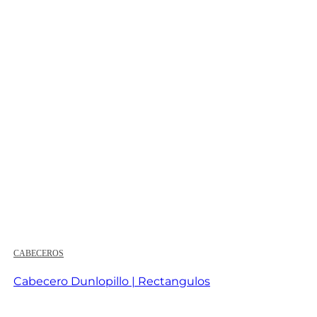
precios:
desde
356,00 €
hasta
512,00 €
CABECEROS
Cabecero Dunlopillo | Rectangulos