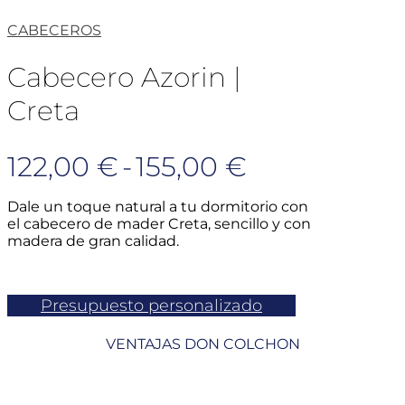
CABECEROS
Cabecero Azorin |
Creta
Rango
122,00
€
-
155,00
€
de
Dale un toque natural a tu dormitorio con
el cabecero de mader Creta, sencillo y con
precios:
madera de gran calidad.
desde
122,00 €
Presupuesto personalizado
hasta
VENTAJAS DON COLCHON
155,00 €