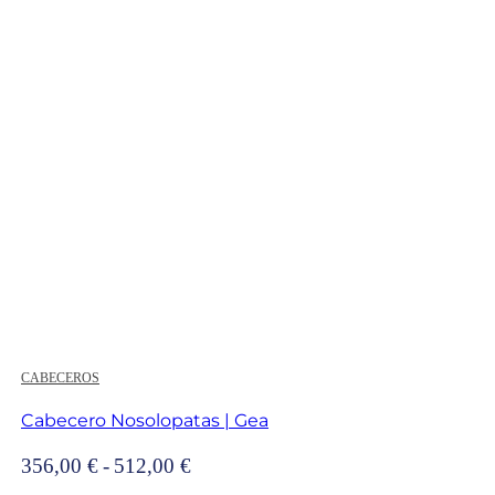
hasta
399,00 €
CABECEROS
Cabecero Nosolopatas | Gea
Rango
356,00
€
-
512,00
€
de