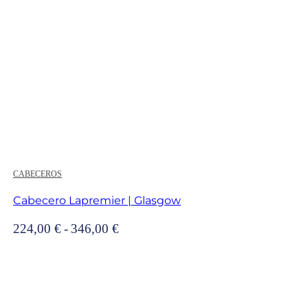
CABECEROS
Cabecero Lapremier | Glasgow
Rango
224,00
€
-
346,00
€
de
precios:
desde
224,00 €
hasta