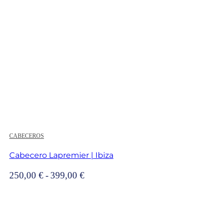
346,00 €
CABECEROS
Cabecero Lapremier | Ibiza
Rango
250,00
€
-
399,00
€
de
precios:
desde
250,00 €