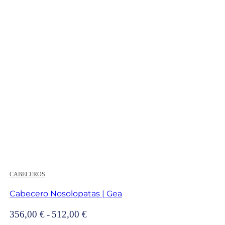
599,00 €
hasta
965,00 €
CABECEROS
Cabecero Nosolopatas | Gea
Rango
356,00
€
-
512,00
€
de