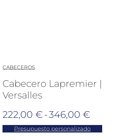
CABECEROS
Cabecero Lapremier |
Versalles
Rango
222,00
€
-
346,00
€
de
Presupuesto personalizado
precios: