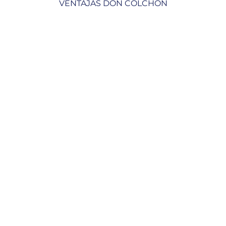
VENTAJAS DON COLCHON
desde
222,00 €
hasta
346,00 €