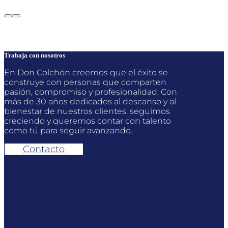
precios:
desde
356,00 €
hasta
512,00 €
Trabaja con nosotros
En Don Colchón creemos que el éxito se
construye con personas que comparten
pasión, compromiso y profesionalidad. Con
más de 30 años dedicados al descanso y al
bienestar de nuestros clientes, seguimos
creciendo y queremos contar con talento
como tú para seguir avanzando.
Contacto