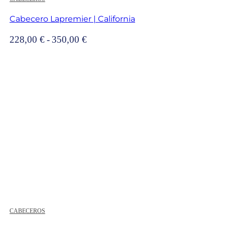
Cabecero Lapremier | California
Rango
228,00
€
-
350,00
€
de
precios:
desde
228,00 €
hasta
350,00 €
CABECEROS