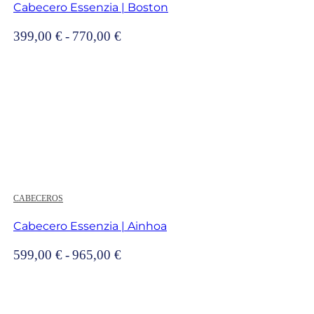
Cabecero Essenzia | Boston
Rango
399,00
€
-
770,00
€
de
precios:
desde
399,00 €
hasta
770,00 €
CABECEROS
Cabecero Essenzia | Ainhoa
Rango
599,00
€
-
965,00
€
de
precios:
desde