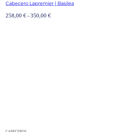
Cabecero Lapremier | Basilea
Rango
258,00
€
-
350,00
€
de
precios:
desde
258,00 €
hasta
350,00 €
CABECEROS