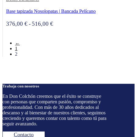
Base tapizada Nosolopatas | Bancada Pelícano
Rango
376,00
€
-
516,00
€
de
precios:
←
desde
1
376,00 €
2
hasta
516,00 €
Trabaja con nosotros
En Don Colchón creemos que el éxito se construye
con personas que comparten pasión, compromiso y
profesionalidad. Con más de 30 años dedicados al
descanso y al bienestar de nuestros clientes, seguimos
creciendo y queremos contar con talento como tú para
seguir avanzando.
Contacto