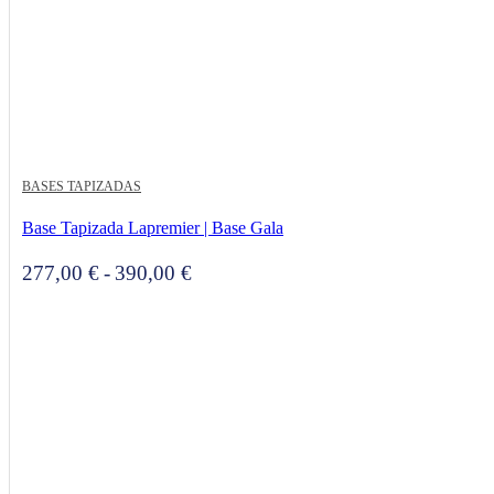
BASES TAPIZADAS
Base Tapizada Lapremier | Base Gala
Rango
277,00
€
-
390,00
€
de
precios:
desde
277,00 €
hasta
390,00 €