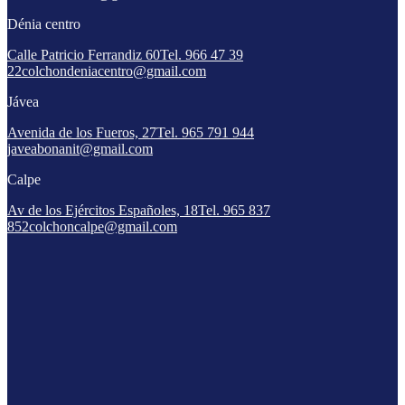
Dénia centro
Calle Patricio Ferrandiz 60
Tel. 966 47 39
22
colchondeniacentro@gmail.com
Jávea
Avenida de los Fueros, 27
Tel. 965 791 944
javeabonanit@gmail.com
Calpe
Av de los Ejércitos Españoles, 18
Tel. 965 837
852
colchoncalpe@gmail.com