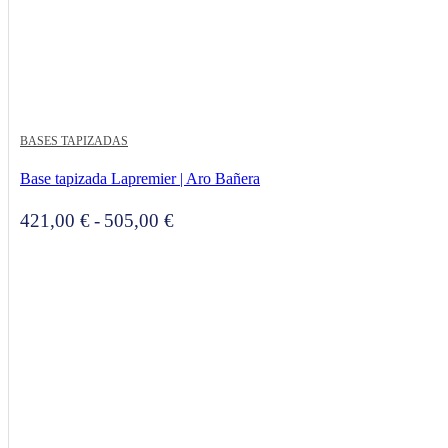
BASES TAPIZADAS
Base tapizada Lapremier | Aro Bañera
Rango
421,00
€
-
505,00
€
de
precios:
desde
421,00 €
hasta
505,00 €