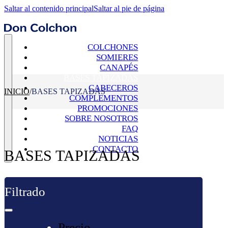
Saltar al contenido principal
Saltar al pie de página
COLCHONES
SOMIERES
CANAPÉS
BASES TAPIZADAS
CABECEROS
INICIO
/
BASES TAPIZADAS
COMPLEMENTOS
PROMOCIONES
SOBRE NOSOTROS
FAQ
NOTICIAS
CONTACTO
BASES TAPIZADAS
Filtrado
Precio