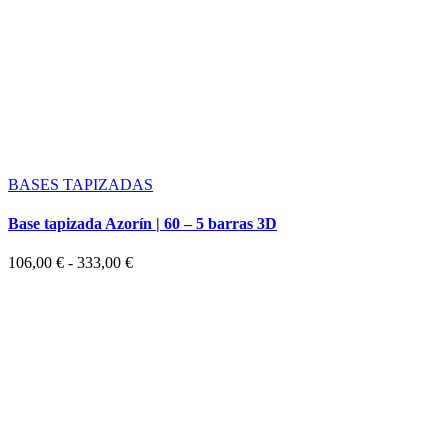
BASES TAPIZADAS
Base tapizada Azorín | 60 – 5 barras 3D
Rango
106,00
€
-
333,00
€
de
precios:
desde
106,00 €
hasta
333,00 €