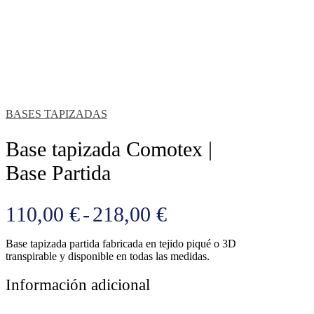
BASES TAPIZADAS
Base tapizada Comotex |
Base Partida
Rango
110,00
€
-
218,00
€
de
Base tapizada partida fabricada en tejido piqué o 3D
precios:
transpirable y disponible en todas las medidas.
desde
Información adicional
110,00 €