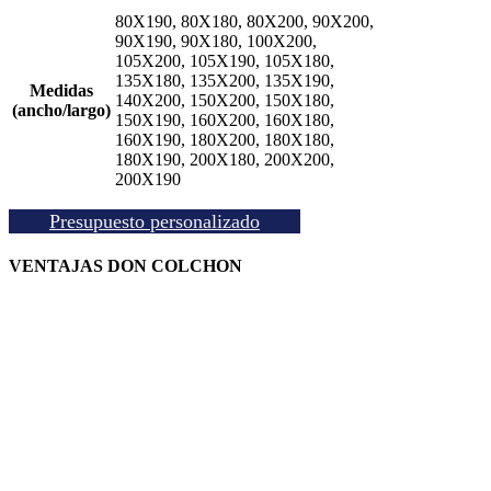
hasta
80X190, 80X180, 80X200, 90X200,
90X190, 90X180, 100X200,
218,00 €
105X200, 105X190, 105X180,
135X180, 135X200, 135X190,
Medidas
140X200, 150X200, 150X180,
(ancho/largo)
150X190, 160X200, 160X180,
160X190, 180X200, 180X180,
180X190, 200X180, 200X200,
200X190
Presupuesto personalizado
VENTAJAS DON COLCHON