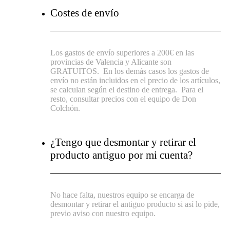
Costes de envío
Los gastos de envío superiores a 200€ en las
provincias de Valencia y Alicante son
GRATUITOS.
En los demás casos los gastos de
envío no están incluidos en el precio de los artículos,
se calculan según el destino de entrega.
Para el
resto, consultar precios con el equipo de Don
Colchón.
¿Tengo que desmontar y retirar el
producto antiguo por mi cuenta?
No hace falta, nuestros equipo se encarga de
desmontar y retirar el antiguo producto si así lo pide,
previo aviso con nuestro equipo.