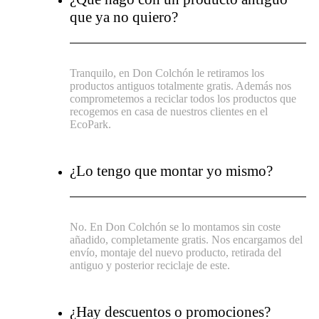
que ya no quiero?
Tranquilo, en Don Colchón le retiramos los
productos antiguos totalmente gratis. Además nos
comprometemos a reciclar todos los productos que
recogemos en casa de nuestros clientes en el
EcoPark.
¿Lo tengo que montar yo mismo?
No. En Don Colchón se lo montamos sin coste
añadido, completamente gratis. Nos encargamos del
envío, montaje del nuevo producto, retirada del
antiguo y posterior reciclaje de este.
¿Hay descuentos o promociones?