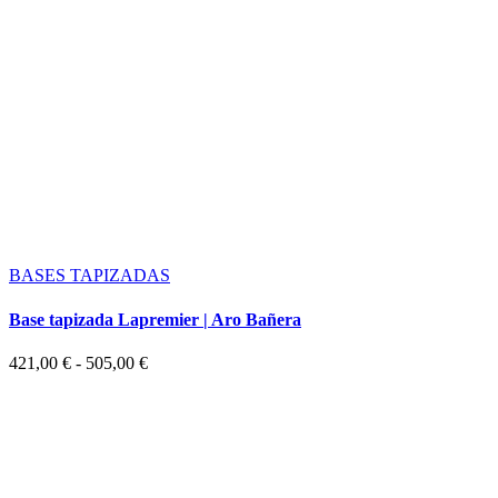
BASES TAPIZADAS
Base tapizada Lapremier | Aro Bañera
Rango
421,00
€
-
505,00
€
de
precios:
desde
421,00 €
hasta
505,00 €