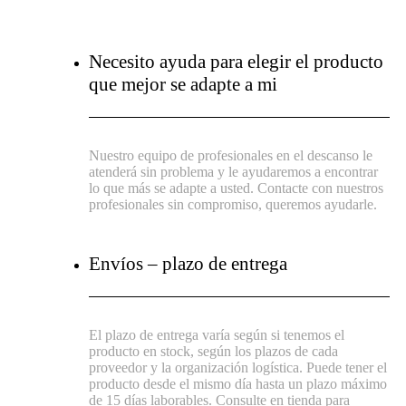
Necesito ayuda para elegir el producto
que mejor se adapte a mi
Nuestro equipo de profesionales en el descanso le
atenderá sin problema y le ayudaremos a encontrar
lo que más se adapte a usted. Contacte con nuestros
profesionales sin compromiso, queremos ayudarle.
Envíos – plazo de entrega
El plazo de entrega varía según si tenemos el
producto en stock, según los plazos de cada
proveedor y la organización logística. Puede tener el
producto desde el mismo día hasta un plazo máximo
de 15 días laborables. Consulte en tienda para