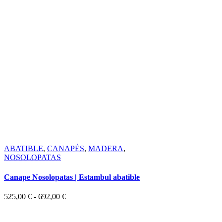
ABATIBLE
,
CANAPÉS
,
MADERA
,
NOSOLOPATAS
Canape Nosolopatas | Estambul abatible
Rango
525,00
€
-
692,00
€
de
precios: