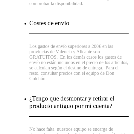
comprobar la disponibilidad.
Costes de envío
Los gastos de envío superiores a 200€ en las
provincias de Valencia y Alicante son
GRATUITOS.
En los demás casos los gastos de
envío no están incluidos en el precio de los artículos,
se calculan según el destino de entrega.
Para el
resto, consultar precios con el equipo de Don
Colchón.
¿Tengo que desmontar y retirar el
producto antiguo por mi cuenta?
No hace falta, nuestros equipo se encarga de