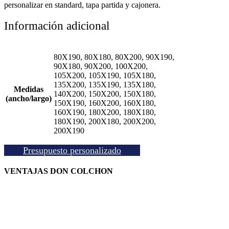
500,00 €
personalizar en standard, tapa partida y cajonera.
hasta
Información adicional
1.050,00 €
80X190, 80X180, 80X200, 90X190,
90X180, 90X200, 100X200,
105X200, 105X190, 105X180,
135X200, 135X190, 135X180,
Medidas
140X200, 150X200, 150X180,
(ancho/largo)
150X190, 160X200, 160X180,
160X190, 180X200, 180X180,
180X190, 200X180, 200X200,
200X190
Presupuesto personalizado
VENTAJAS DON COLCHON