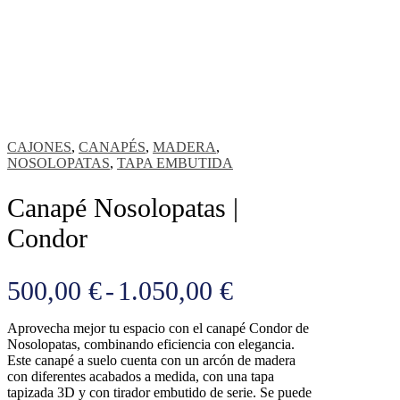
CAJONES
,
CANAPÉS
,
MADERA
,
NOSOLOPATAS
,
TAPA EMBUTIDA
Canapé Nosolopatas |
Condor
Rango
500,00
€
-
1.050,00
€
de
Aprovecha mejor tu espacio con el canapé Condor de
precios:
Nosolopatas, combinando eficiencia con elegancia.
Este canapé a suelo cuenta con un arcón de madera
desde
con diferentes acabados a medida, con una tapa
tapizada 3D y con tirador embutido de serie. Se puede