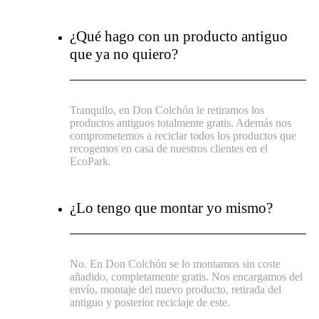
¿Qué hago con un producto antiguo
que ya no quiero?
Tranquilo, en Don Colchón le retiramos los
productos antiguos totalmente gratis. Además nos
comprometemos a reciclar todos los productos que
recogemos en casa de nuestros clientes en el
EcoPark.
¿Lo tengo que montar yo mismo?
No. En Don Colchón se lo montamos sin coste
añadido, completamente gratis. Nos encargamos del
envío, montaje del nuevo producto, retirada del
antiguo y posterior reciclaje de este.