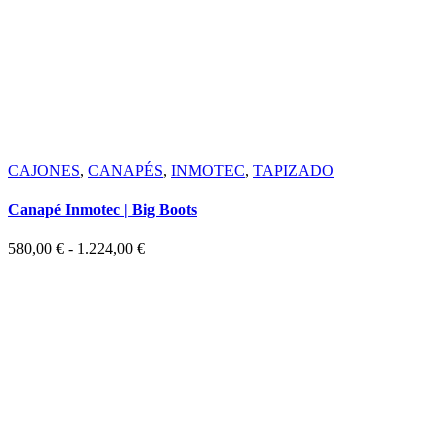
CAJONES
,
CANAPÉS
,
INMOTEC
,
TAPIZADO
Canapé Inmotec | Big Boots
Rango
580,00
€
-
1.224,00
€
de
precios:
desde
580,00 €
hasta
1.224,00 €