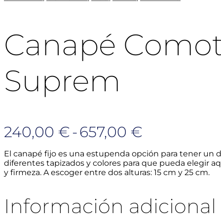
Canapé Comotex
Suprem
Rango
240,00
€
-
657,00
€
de
El canapé fijo es una estupenda opción para tener un 
diferentes tapizados y colores para que pueda elegir 
precios:
y firmeza. A escoger entre dos alturas: 15 cm y 25 cm.
desde
Información adicional
240,00 €