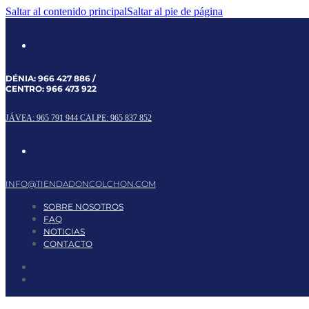
Saltar al contenido principal
Saltar al pie de página
DÉNIA:
966 427 886
/
CENTRO:
966 473 922
JÁVEA: 965 791 944
CALPE: 965 837 852
INFO@TIENDADONCOLCHON.COM
SOBRE NOSOTROS
FAQ
NOTICIAS
CONTACTO