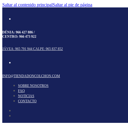
Saltar al contenido principal
Saltar al pie de página
DÉNIA:
966 427 886
/
CENTRO:
966 473 922
JÁVEA: 965 791 944
CALPE: 965 837 852
INFO@TIENDADONCOLCHON.COM
SOBRE NOSOTROS
FAQ
NOTICIAS
CONTACTO