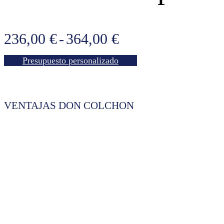
Rango
236,00
€
-
364,00
€
de
Presupuesto personalizado
precios:
desde
236,00 €
VENTAJAS DON COLCHON
hasta
364,00 €