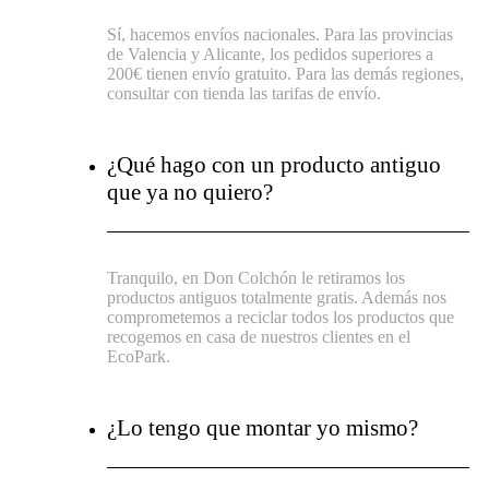
Sí, hacemos envíos nacionales. Para las provincias
de Valencia y Alicante, los pedidos superiores a
200€ tienen envío gratuito. Para las demás regiones,
consultar con tienda las tarifas de envío.
¿Qué hago con un producto antiguo
que ya no quiero?
Tranquilo, en Don Colchón le retiramos los
productos antiguos totalmente gratis. Además nos
comprometemos a reciclar todos los productos que
recogemos en casa de nuestros clientes en el
EcoPark.
¿Lo tengo que montar yo mismo?