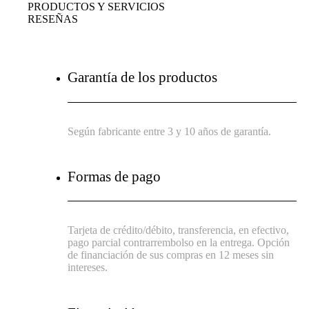
PRODUCTOS Y SERVICIOS
RESEÑAS
Garantía de los productos
Según fabricante entre 3 y 10 años de garantía.
Formas de pago
Tarjeta de crédito/débito, transferencia, en efectivo,
pago parcial contrarrembolso en la entrega. Opción
de financiación de sus compras en 12 meses sin
intereses.