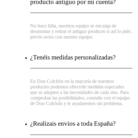
producto antiguo por mi cuenta?
No hace falta, nuestros equipo se encarga de
desmontar y retirar el antiguo producto si así lo pide,
previo aviso con nuestro equipo.
¿Tenéis medidas personalizadas?
En Don Colchón en la mayoría de nuestros
productos podemos ofrecerle medidas especiales
que se adapten a las necesidades de cada uno. Para
comprobar las posibilidades, consulte con el equipo
de Don Colchón y le ayudaremos sin problema.
¿Realizais envios a toda España?