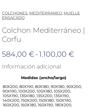
COLCHONES
,
MEDITERRANEO
,
MUELLE
ENSACADO
Colchon Mediterráneo |
Corfu
Rango
584,00
€
-
1.100,00
€
de
Información adicional
precios:
Medidas (ancho/largo)
desde
80X200, 80X190, 80X180, 90X180, 90X200,
584,00 €
90X190, 100X200, 105X180, 105X200,
105X190, 135X180, 135X200, 135X190,
hasta
140X200, 150X200, 150X180, 150X190,
160X200, 160X180, 160X190, 180X200,
1.100,00 