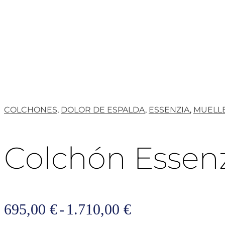
COLCHONES
,
DOLOR DE ESPALDA
,
ESSENZIA
,
MUELL
Colchón Essenz
Rango
695,00
€
-
1.710,00
€