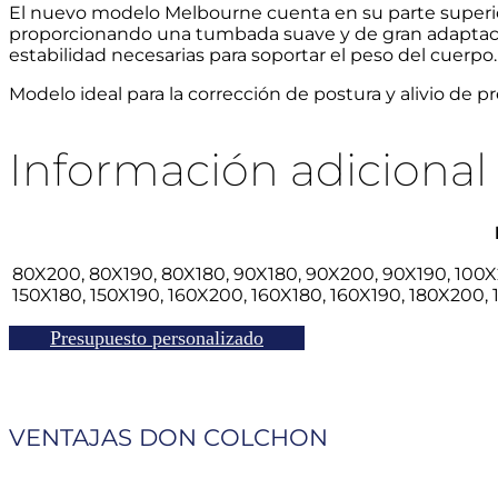
de
El nuevo modelo Melbourne cuenta en su parte superio
precios:
proporcionando una tumbada suave y de gran adaptació
estabilidad necesarias para soportar el peso del cuerpo.
desde
Modelo ideal para la corrección de postura y alivio de pr
695,00 €
hasta
Información adicional
1.710,00 €
80X200, 80X190, 80X180, 90X180, 90X200, 90X190, 100X2
150X180, 150X190, 160X200, 160X180, 160X190, 180X200,
Presupuesto personalizado
VENTAJAS DON COLCHON