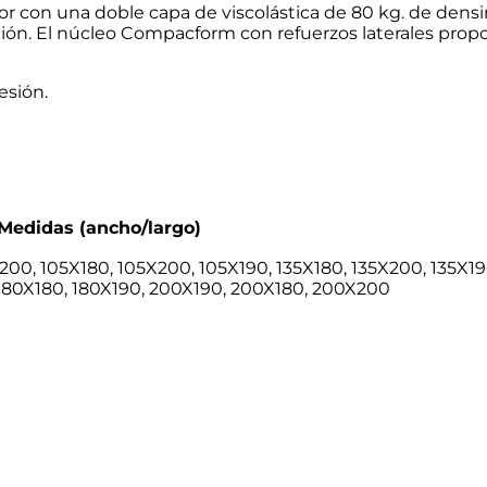
r con una doble capa de viscolástica de 80 kg. de dens
n. El núcleo Compacform con refuerzos laterales propor
esión.
Medidas (ancho/largo)
00, 105X180, 105X200, 105X190, 135X180, 135X200, 135X19
 180X180, 180X190, 200X190, 200X180, 200X200