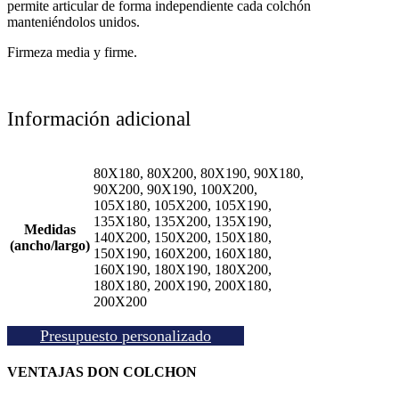
permite articular de forma independiente cada colchón
manteniéndolos unidos.
Firmeza media y firme.
Información adicional
80X180, 80X200, 80X190, 90X180,
90X200, 90X190, 100X200,
105X180, 105X200, 105X190,
135X180, 135X200, 135X190,
Medidas
140X200, 150X200, 150X180,
(ancho/largo)
150X190, 160X200, 160X180,
160X190, 180X190, 180X200,
180X180, 200X190, 200X180,
200X200
Presupuesto personalizado
VENTAJAS DON COLCHON