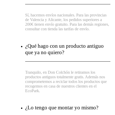
Sí, hacemos envíos nacionales. Para las provincias
de Valencia y Alicante, los pedidos superiores a
200€ tienen envío gratuito. Para las demás regiones,
consultar con tienda las tarifas de envío.
¿Qué hago con un producto antiguo
que ya no quiero?
Tranquilo, en Don Colchón le retiramos los
productos antiguos totalmente gratis. Además nos
comprometemos a reciclar todos los productos que
recogemos en casa de nuestros clientes en el
EcoPark.
¿Lo tengo que montar yo mismo?