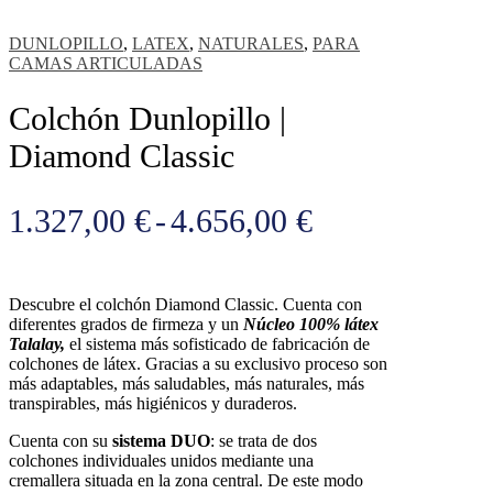
DUNLOPILLO
,
LATEX
,
NATURALES
,
PARA
CAMAS ARTICULADAS
Colchón Dunlopillo |
Diamond Classic
Rango
1.327,00
€
-
4.656,00
€
de
precios:
Descubre el colchón Diamond Classic. Cuenta con
desde
diferentes grados de firmeza y un
Núcleo 100% látex
Talalay,
el sistema más sofisticado de fabricación de
1.327,00 €
colchones de látex. Gracias a su exclusivo proceso son
más adaptables, más saludables, más naturales, más
hasta
transpirables, más higiénicos y duraderos.
4.656,00 €
Cuenta con su
sistema DUO
: se trata de dos
colchones individuales unidos mediante una
cremallera situada en la zona central. De este modo