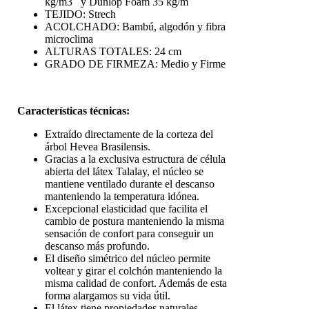
kg/m3 y Dunlop Foam 35 kg/m
TEJIDO: Strech
ACOLCHADO: Bambú, algodón y fibra
microclima
ALTURAS TOTALES: 24 cm
GRADO DE FIRMEZA: Medio y Firme
Características técnicas:
Extraído directamente de la corteza del
árbol Hevea Brasilensis.
Gracias a la exclusiva estructura de célula
abierta del látex Talalay, el núcleo se
mantiene ventilado durante el descanso
manteniendo la temperatura idónea.
Excepcional elasticidad que facilita el
cambio de postura manteniendo la misma
sensación de confort para conseguir un
descanso más profundo.
El diseño simétrico del núcleo permite
voltear y girar el colchón manteniendo la
misma calidad de confort. Además de esta
forma alargamos su vida útil.
El látex tiene propiedades naturales