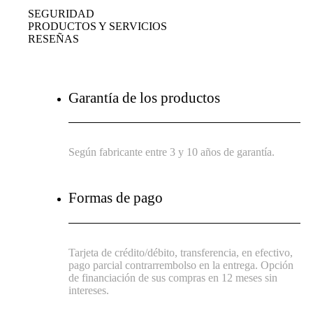
SEGURIDAD
PRODUCTOS Y SERVICIOS
RESEÑAS
Garantía de los productos
Según fabricante entre 3 y 10 años de garantía.
Formas de pago
Tarjeta de crédito/débito, transferencia, en efectivo,
pago parcial contrarrembolso en la entrega. Opción
de financiación de sus compras en 12 meses sin
intereses.