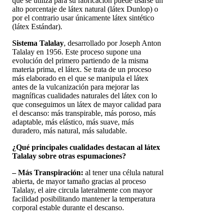
que se utiliza para su fabricación puede usarse un
alto porcentaje de látex natural (látex Dunlop) o
por el contrario usar únicamente látex sintético
(látex Estándar).
Sistema Talalay
, desarrollado por Joseph Anton
Talalay en 1956. Este proceso supone una
evolución del primero partiendo de la misma
materia prima, el látex. Se trata de un proceso
más elaborado en el que se manipula el látex
antes de la vulcanización para mejorar las
magníficas cualidades naturales del látex con lo
que conseguimos un látex de mayor calidad para
el descanso: más transpirable, más poroso, más
adaptable, más elástico, más suave, más
duradero, más natural, más saludable.
¿Qué principales cualidades destacan al látex
Talalay sobre otras espumaciones?
– Más Transpiración:
al tener una célula natural
abierta, de mayor tamaño gracias al proceso
Talalay, el aire circula lateralmente con mayor
facilidad posibilitando mantener la temperatura
corporal estable durante el descanso.