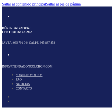
Saltar al contenido principal
Saltar al pie de página
DÉNIA:
966 427 886
/
CENTRO:
966 473 922
JÁVEA: 965 791 944
CALPE: 965 837 852
INFO@TIENDADONCOLCHON.COM
SOBRE NOSOTROS
FAQ
NOTICIAS
CONTACTO