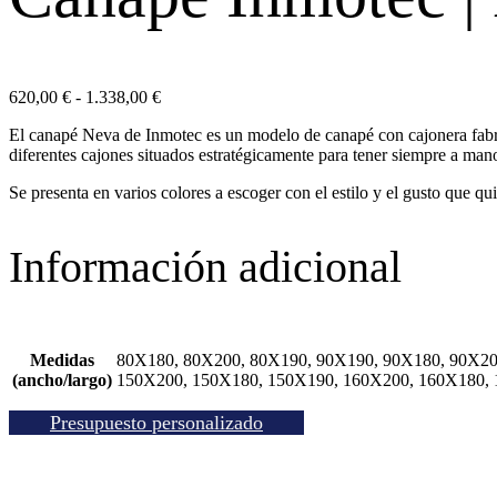
Rango
620,00
€
-
1.338,00
€
de
El canapé Neva de Inmotec es un modelo de canapé con cajonera fabric
precios:
diferentes cajones situados estratégicamente para tener siempre a ma
desde
620,00 €
Se presenta en varios colores a escoger con el estilo y el gusto que q
hasta
1.338,00 €
Información adicional
Medidas
80X180, 80X200, 80X190, 90X190, 90X180, 90X20
(ancho/largo)
150X200, 150X180, 150X190, 160X200, 160X180,
Presupuesto personalizado