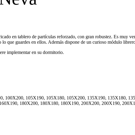
ado en tablero de partículas reforzado, con gran robustez. Es muy ver
no lo que guardes en ellos. Además dispone de un curioso módulo librero
uiere implementar en su dormitorio.
0, 100X200, 105X190, 105X180, 105X200, 135X190, 135X180, 13
 160X190, 180X200, 180X180, 180X190, 200X200, 200X190, 200X