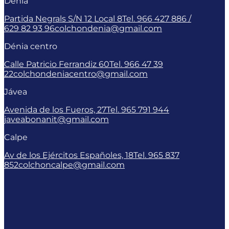
Dénia
Partida Negrals S/N 12 Local 8
Tel. 966 427 886 /
629 82 93 96
colchondenia@gmail.com
Dénia centro
Calle Patricio Ferrandiz 60
Tel. 966 47 39
22
colchondeniacentro@gmail.com
Jávea
Avenida de los Fueros, 27
Tel. 965 791 944
javeabonanit@gmail.com
Calpe
Av de los Ejércitos Españoles, 18
Tel. 965 837
852
colchoncalpe@gmail.com