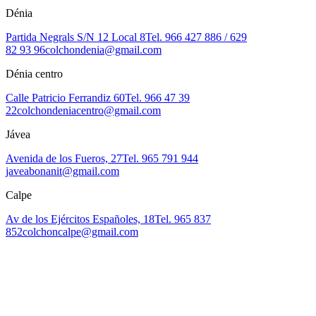
Dénia
Partida Negrals S/N 12 Local 8
Tel. 966 427 886 / 629
82 93 96
colchondenia@gmail.com
Dénia centro
Calle Patricio Ferrandiz 60
Tel. 966 47 39
22
colchondeniacentro@gmail.com
Jávea
Avenida de los Fueros, 27
Tel. 965 791 944
javeabonanit@gmail.com
Calpe
Av de los Ejércitos Españoles, 18
Tel. 965 837
852
colchoncalpe@gmail.com