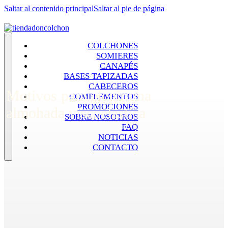
Saltar al contenido principal
Saltar al pie de página
COLCHONES
SOMIERES
CANAPÉS
BASES TAPIZADAS
CABECEROS
Motivos para elegir una
COMPLEMENTOS
PROMOCIONES
almohada viscoelástica
SOBRE NOSOTROS
FAQ
NOTICIAS
CONTACTO