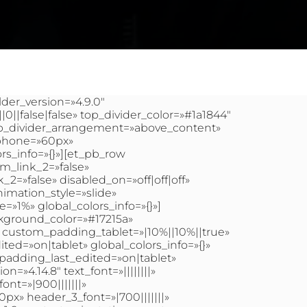
lder_version=»4.9.0″
|false|false» top_divider_color=»#1a1844″
 top_divider_arrangement=»above_content»
_phone=»60px»
rs_info=»{}»][et_pb_row
m_link_2=»false»
_2=»false» disabled_on=»off|off|off»
imation_style=»slide»
=»1%» global_colors_info=»{}»]
ckground_color=»#17215a»
custom_padding_tablet=»|10%||10%||true»
d=»on|tablet» global_colors_info=»{}»
padding_last_edited=»on|tablet»
=»4.14.8″ text_font=»||||||||»
ont=»|900|||||||»
x» header_3_font=»|700|||||||»