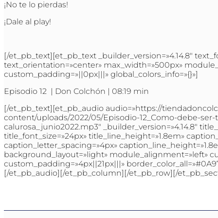
¡No te lo pierdas!
¡Dale al play!
[/et_pb_text][et_pb_text _builder_version=»4.14.8″ text_f
text_orientation=»center» max_width=»500px» module
custom_padding=»||0px|||» global_colors_info=»{}»]
Episodio 12 | Don Colchón | 08:19 min
[/et_pb_text][et_pb_audio audio=»https://tiendadonco
content/uploads/2022/05/Episodio-12_Como-debe-ser-t
calurosa_junio2022.mp3″ _builder_version=»4.14.8″ title_fon
title_font_size=»24px» title_line_height=»1.8em» caption_
caption_letter_spacing=»4px» caption_line_height=»1
background_layout=»light» module_alignment=»left» c
custom_padding=»4px||21px|||» border_color_all=»#0A97C
[/et_pb_audio][/et_pb_column][/et_pb_row][/et_pb_sec