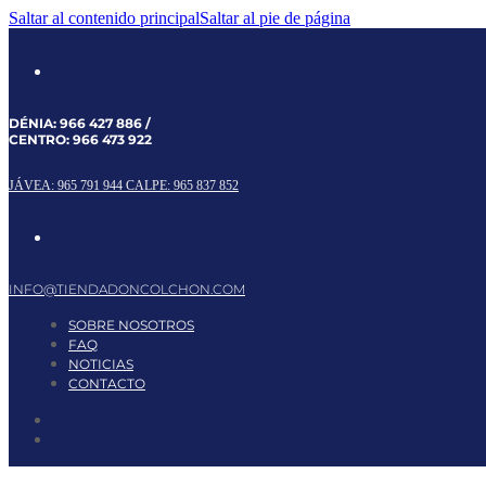
Saltar al contenido principal
Saltar al pie de página
DÉNIA:
966 427 886
/
CENTRO:
966 473 922
JÁVEA: 965 791 944
CALPE: 965 837 852
INFO@TIENDADONCOLCHON.COM
SOBRE NOSOTROS
FAQ
NOTICIAS
CONTACTO