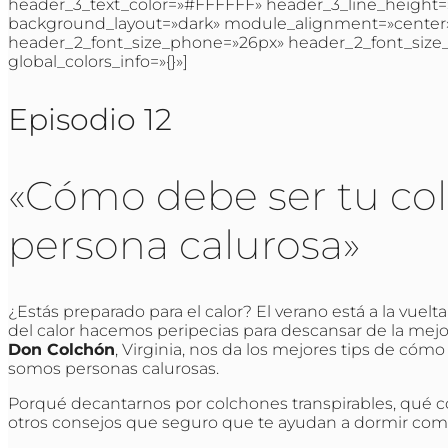
header_3_text_color=»#FFFFFF» header_3_line_height=»
background_layout=»dark» module_alignment=»center»
header_2_font_size_phone=»26px» header_2_font_size_l
global_colors_info=»{}»]
Episodio 12
«Cómo debe ser tu col
persona calurosa»
¿Estás preparado para el calor? El verano está a la vuel
del calor hacemos peripecias para descansar de la mejo
Don Colchón
, Virginia, nos da los mejores tips de có
somos personas calurosas.
Porqué decantarnos por colchones transpirables, qué c
otros consejos que seguro que te ayudan a dormir com