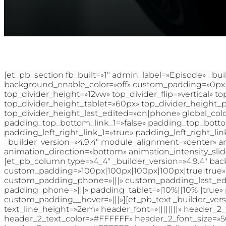
[et_pb_section fb_built=»1″ admin_label=»Episode» _bui
background_enable_color=»off» custom_padding=»0px||0|
top_divider_height=»12vw» top_divider_flip=»vertical»
top_divider_height_tablet=»60px» top_divider_height
top_divider_height_last_edited=»on|phone» global_colo
padding_top_bottom_link_1=»false» padding_top_botto
padding_left_right_link_1=»true» padding_left_right_link
_builder_version=»4.9.4″ module_alignment=»center» an
animation_direction=»bottom» animation_intensity_slide
[et_pb_column type=»4_4″ _builder_version=»4.9.4″ ba
custom_padding=»100px|100px|100px|100px|true|true» 
custom_padding_phone=»|||» custom_padding_last_edite
padding_phone=»|||» padding_tablet=»|10%||10%||true» 
custom_padding__hover=»|||»][et_pb_text _builder_version
text_line_height=»2em» header_font=»||||||||» header_2_f
header_2_text_color=»#FFFFFF» header_2_font_size=»50p