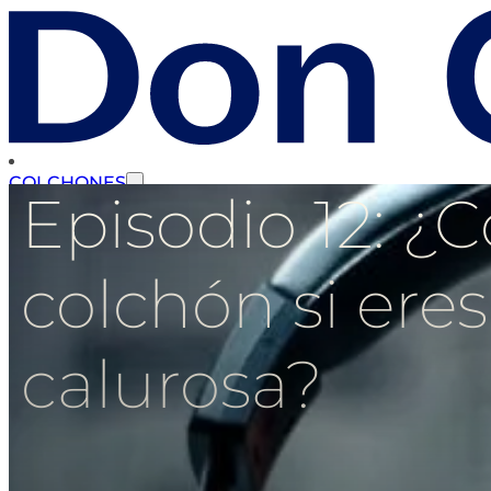
COLCHONES
Episodio 12: ¿
SOMIERES
colchón si ere
calurosa?
CANAPÉS
BASES TAPIZADAS
CABECEROS
COMPLEMENTOS