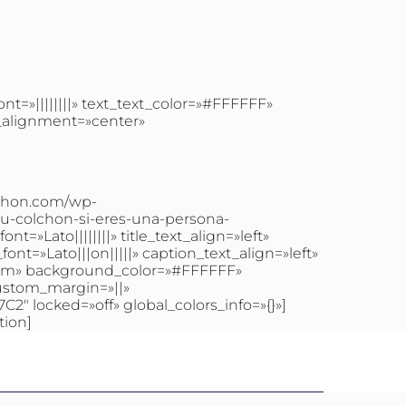
ont=»||||||||» text_text_color=»#FFFFFF»
_alignment=»center»
lchon.com/wp-
u-colchon-si-eres-una-persona-
t=»Lato||||||||» title_text_align=»left»
font=»Lato|||on|||||» caption_text_align=»left»
.8em» background_color=»#FFFFFF»
ustom_margin=»||»
2″ locked=»off» global_colors_info=»{}»]
tion]