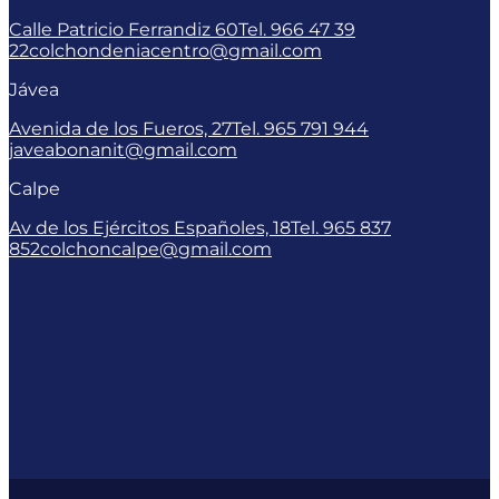
Calle Patricio Ferrandiz 60
Tel. 966 47 39
22
colchondeniacentro@gmail.com
Jávea
Avenida de los Fueros, 27
Tel. 965 791 944
javeabonanit@gmail.com
Calpe
Av de los Ejércitos Españoles, 18
Tel. 965 837
852
colchoncalpe@gmail.com